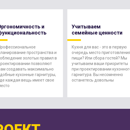
Эргономичность и
Учитываем
функциональность
семейные ценности
Профессиональное
Кухня для вас - это в первую
планирование пространства и
очередь место приготовлени
соблюдение золотых правил в
пищи? Или сбора гостей? Мы
проектировании позволяют
учитываем ваши приоритеты
нам создавать максимально
при проектировании кухонног
удобные кухонные гарнитуры,
гарнитура. Вы несомненно
где каждая вещь имеет свое
останетесь довольны
место
РОЕКТ