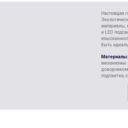
Настоящая г
Экологическ
материалы, 
и LED подсв
изысканност
быть идеаль
Материалы:
механизмы и
доводчиком,
подсветка, 