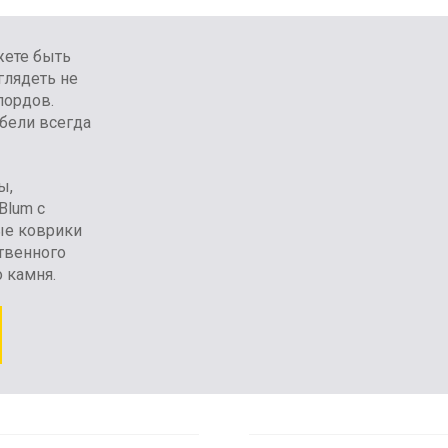
жете быть
глядеть не
лордов.
бели всегда
ы,
Blum с
ые коврики
ственного
о камня.